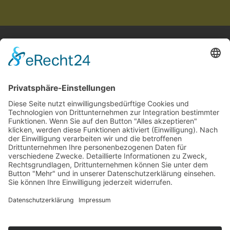
STARTSEITE
ÜBER UNS
IMPRESSUM
DATENSCHUTZ
taxamedia GmbH
Geschwister-Scholl-Straße 6
89340 Leipheim
+49 8221 200 36 88
info(at)taxamedia.de